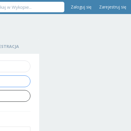
Zaloguj się
Zarejestruj się
ESTRACJA