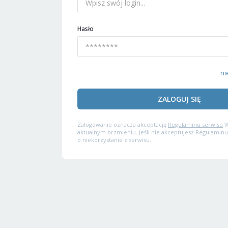
Hasło
ni
ZALOGUJ SIĘ
Zalogowanie oznacza akceptację
Regulaminu serwisu
W
aktualnym brzmieniu. Jeśli nie akceptujesz Regulaminu
o niekorzystanie z serwisu.