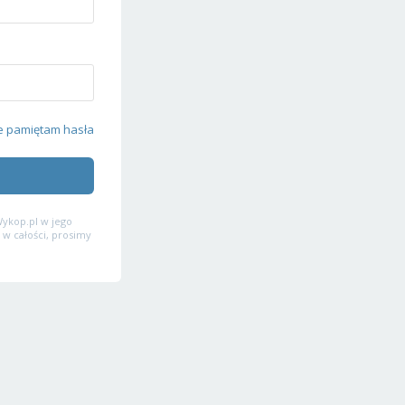
e pamiętam hasła
ykop.pl w jego
 w całości, prosimy