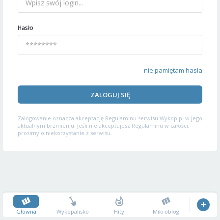
Hasło
nie pamiętam hasła
ZALOGUJ SIĘ
Zalogowanie oznacza akceptację
Regulaminu serwisu
Wykop.pl w jego
aktualnym brzmieniu. Jeśli nie akceptujesz Regulaminu w całości,
prosimy o niekorzystanie z serwisu.
Główna
Wykopalisko
Hity
Mikroblog