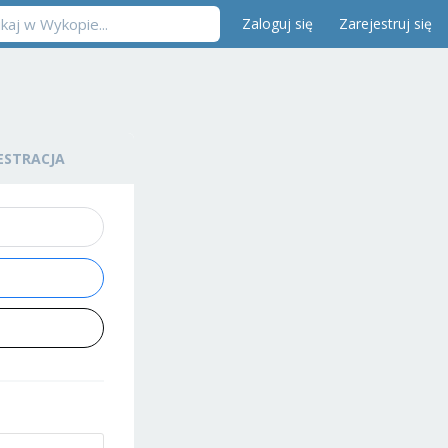
Zaloguj się
Zarejestruj się
ESTRACJA