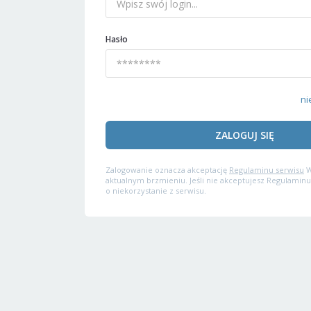
Hasło
ni
ZALOGUJ SIĘ
Zalogowanie oznacza akceptację
Regulaminu serwisu
W
aktualnym brzmieniu. Jeśli nie akceptujesz Regulaminu
o niekorzystanie z serwisu.