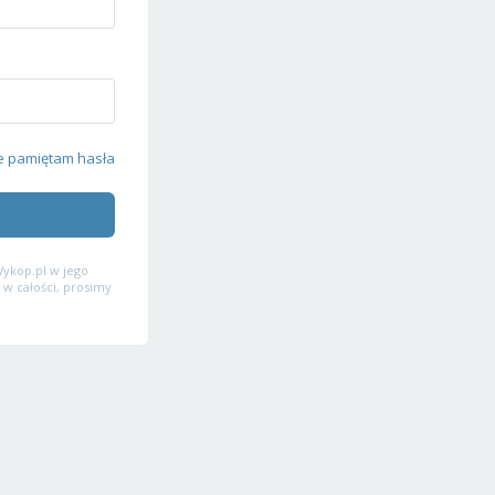
e pamiętam hasła
ykop.pl w jego
 w całości, prosimy