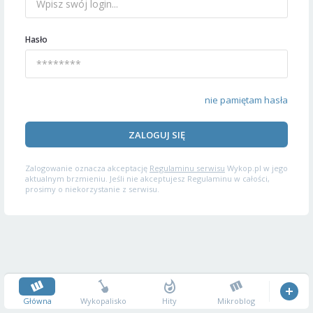
Hasło
nie pamiętam hasła
ZALOGUJ SIĘ
Zalogowanie oznacza akceptację
Regulaminu serwisu
Wykop.pl w jego
aktualnym brzmieniu. Jeśli nie akceptujesz Regulaminu w całości,
prosimy o niekorzystanie z serwisu.
Główna
Wykopalisko
Hity
Mikroblog