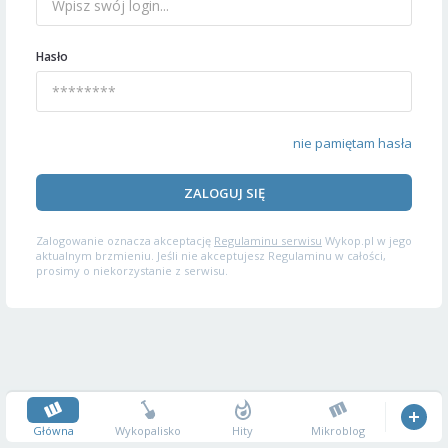
Hasło
nie pamiętam hasła
ZALOGUJ SIĘ
Zalogowanie oznacza akceptację
Regulaminu serwisu
Wykop.pl w jego
aktualnym brzmieniu. Jeśli nie akceptujesz Regulaminu w całości,
prosimy o niekorzystanie z serwisu.
Główna
Wykopalisko
Hity
Mikroblog