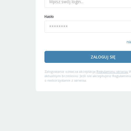
Hasło
ni
ZALOGUJ SIĘ
Zalogowanie oznacza akceptację
Regulaminu serwisu
W
aktualnym brzmieniu. Jeśli nie akceptujesz Regulaminu
o niekorzystanie z serwisu.