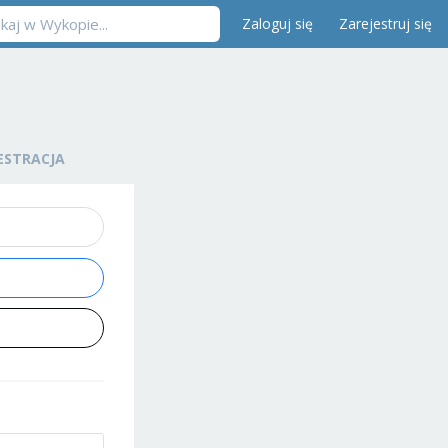
Zaloguj się
Zarejestruj się
ESTRACJA