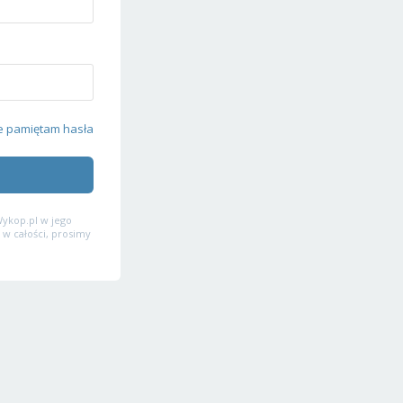
e pamiętam hasła
ykop.pl w jego
 w całości, prosimy