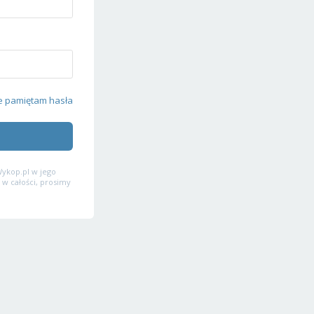
e pamiętam hasła
ykop.pl w jego
 w całości, prosimy