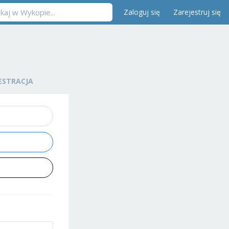
Zaloguj się
Zarejestruj się
ESTRACJA