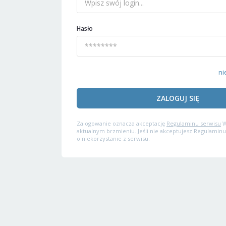
Hasło
ni
ZALOGUJ SIĘ
Zalogowanie oznacza akceptację
Regulaminu serwisu
W
aktualnym brzmieniu. Jeśli nie akceptujesz Regulaminu
o niekorzystanie z serwisu.