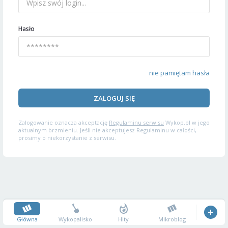
Hasło
nie pamiętam hasła
ZALOGUJ SIĘ
Zalogowanie oznacza akceptację
Regulaminu serwisu
Wykop.pl w jego
aktualnym brzmieniu. Jeśli nie akceptujesz Regulaminu w całości,
prosimy o niekorzystanie z serwisu.
Główna
Wykopalisko
Hity
Mikroblog