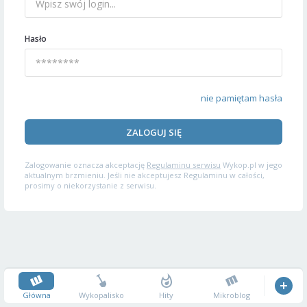
Hasło
nie pamiętam hasła
ZALOGUJ SIĘ
Zalogowanie oznacza akceptację
Regulaminu serwisu
Wykop.pl w jego
aktualnym brzmieniu. Jeśli nie akceptujesz Regulaminu w całości,
prosimy o niekorzystanie z serwisu.
Główna
Wykopalisko
Hity
Mikroblog