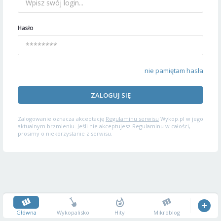
Hasło
nie pamiętam hasła
ZALOGUJ SIĘ
Zalogowanie oznacza akceptację
Regulaminu serwisu
Wykop.pl w jego
aktualnym brzmieniu. Jeśli nie akceptujesz Regulaminu w całości,
prosimy o niekorzystanie z serwisu.
Główna
Wykopalisko
Hity
Mikroblog