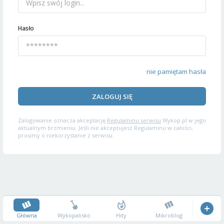
Hasło
nie pamiętam hasła
ZALOGUJ SIĘ
Zalogowanie oznacza akceptację
Regulaminu serwisu
Wykop.pl w jego
aktualnym brzmieniu. Jeśli nie akceptujesz Regulaminu w całości,
prosimy o niekorzystanie z serwisu.
Główna
Wykopalisko
Hity
Mikroblog