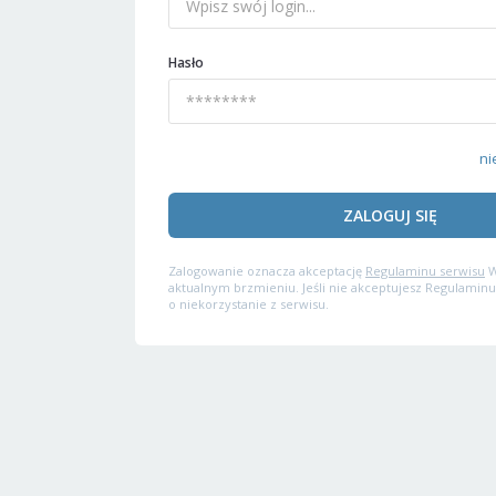
Hasło
ni
ZALOGUJ SIĘ
Zalogowanie oznacza akceptację
Regulaminu serwisu
W
aktualnym brzmieniu. Jeśli nie akceptujesz Regulaminu
o niekorzystanie z serwisu.