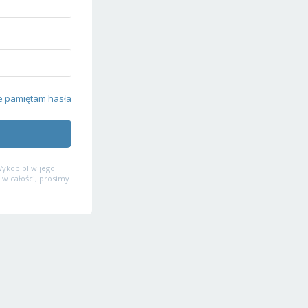
e pamiętam hasła
ykop.pl w jego
 w całości, prosimy