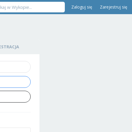
Zaloguj się
Zarejestruj się
ESTRACJA