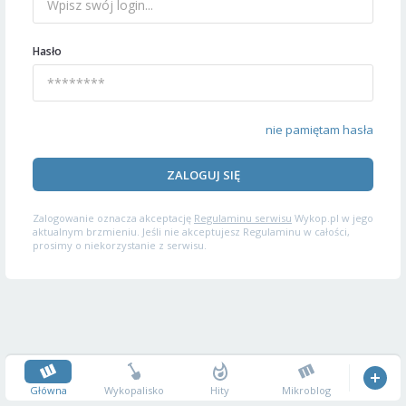
Hasło
nie pamiętam hasła
ZALOGUJ SIĘ
Zalogowanie oznacza akceptację
Regulaminu serwisu
Wykop.pl w jego
aktualnym brzmieniu. Jeśli nie akceptujesz Regulaminu w całości,
prosimy o niekorzystanie z serwisu.
Główna
Wykopalisko
Hity
Mikroblog