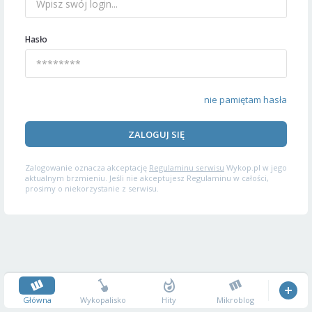
Hasło
nie pamiętam hasła
ZALOGUJ SIĘ
Zalogowanie oznacza akceptację
Regulaminu serwisu
Wykop.pl w jego
aktualnym brzmieniu. Jeśli nie akceptujesz Regulaminu w całości,
prosimy o niekorzystanie z serwisu.
Główna
Wykopalisko
Hity
Mikroblog