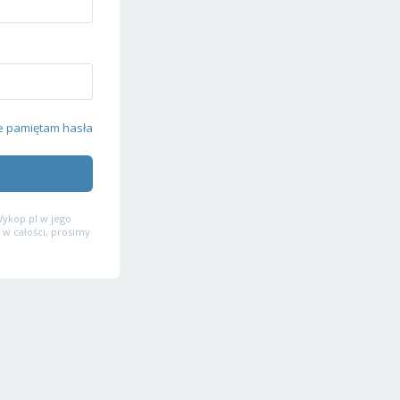
e pamiętam hasła
ykop.pl w jego
 w całości, prosimy