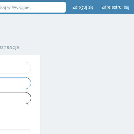
Zaloguj się
Zarejestruj się
ESTRACJA