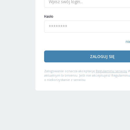
Hasło
ni
ZALOGUJ SIĘ
Zalogowanie oznacza akceptację
Regulaminu serwisu
W
aktualnym brzmieniu. Jeśli nie akceptujesz Regulaminu
o niekorzystanie z serwisu.