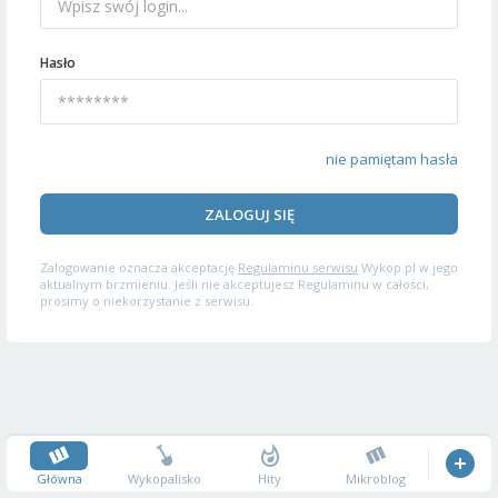
Hasło
nie pamiętam hasła
ZALOGUJ SIĘ
Zalogowanie oznacza akceptację
Regulaminu serwisu
Wykop.pl w jego
aktualnym brzmieniu. Jeśli nie akceptujesz Regulaminu w całości,
prosimy o niekorzystanie z serwisu.
Główna
Wykopalisko
Hity
Mikroblog