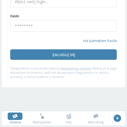
Hasło
nie pamiętam hasła
ZALOGUJ SIĘ
Zalogowanie oznacza akceptację
Regulaminu serwisu
Wykop.pl w jego
aktualnym brzmieniu. Jeśli nie akceptujesz Regulaminu w całości,
prosimy o niekorzystanie z serwisu.
Główna
Wykopalisko
Hity
Mikroblog