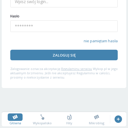
Hasło
nie pamiętam hasła
ZALOGUJ SIĘ
Zalogowanie oznacza akceptację
Regulaminu serwisu
Wykop.pl w jego
aktualnym brzmieniu. Jeśli nie akceptujesz Regulaminu w całości,
prosimy o niekorzystanie z serwisu.
Główna
Wykopalisko
Hity
Mikroblog