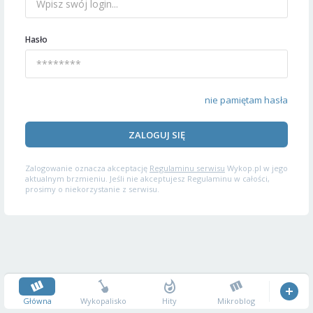
Hasło
nie pamiętam hasła
ZALOGUJ SIĘ
Zalogowanie oznacza akceptację
Regulaminu serwisu
Wykop.pl w jego
aktualnym brzmieniu. Jeśli nie akceptujesz Regulaminu w całości,
prosimy o niekorzystanie z serwisu.
Główna
Wykopalisko
Hity
Mikroblog