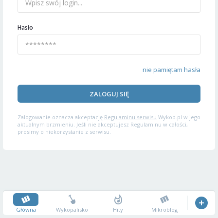
Hasło
nie pamiętam hasła
ZALOGUJ SIĘ
Zalogowanie oznacza akceptację
Regulaminu serwisu
Wykop.pl w jego
aktualnym brzmieniu. Jeśli nie akceptujesz Regulaminu w całości,
prosimy o niekorzystanie z serwisu.
Główna
Wykopalisko
Hity
Mikroblog