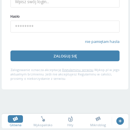
Hasło
nie pamiętam hasła
ZALOGUJ SIĘ
Zalogowanie oznacza akceptację
Regulaminu serwisu
Wykop.pl w jego
aktualnym brzmieniu. Jeśli nie akceptujesz Regulaminu w całości,
prosimy o niekorzystanie z serwisu.
Główna
Wykopalisko
Hity
Mikroblog