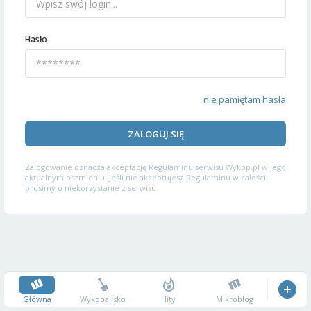
Hasło
nie pamiętam hasła
ZALOGUJ SIĘ
Zalogowanie oznacza akceptację
Regulaminu serwisu
Wykop.pl w jego
aktualnym brzmieniu. Jeśli nie akceptujesz Regulaminu w całości,
prosimy o niekorzystanie z serwisu.
Główna
Wykopalisko
Hity
Mikroblog