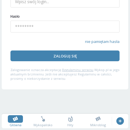
Hasło
nie pamiętam hasła
ZALOGUJ SIĘ
Zalogowanie oznacza akceptację
Regulaminu serwisu
Wykop.pl w jego
aktualnym brzmieniu. Jeśli nie akceptujesz Regulaminu w całości,
prosimy o niekorzystanie z serwisu.
Główna
Wykopalisko
Hity
Mikroblog