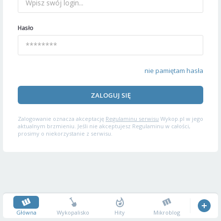
Hasło
nie pamiętam hasła
ZALOGUJ SIĘ
Zalogowanie oznacza akceptację
Regulaminu serwisu
Wykop.pl w jego
aktualnym brzmieniu. Jeśli nie akceptujesz Regulaminu w całości,
prosimy o niekorzystanie z serwisu.
Główna
Wykopalisko
Hity
Mikroblog