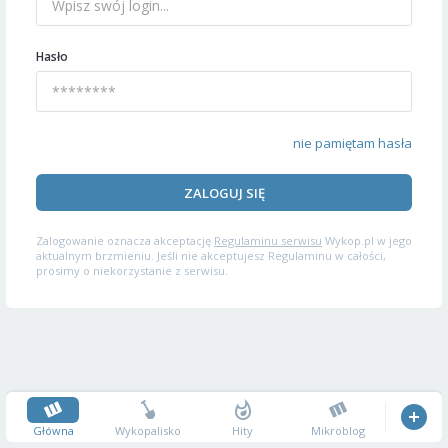
Hasło
nie pamiętam hasła
ZALOGUJ SIĘ
Zalogowanie oznacza akceptację
Regulaminu serwisu
Wykop.pl w jego
aktualnym brzmieniu. Jeśli nie akceptujesz Regulaminu w całości,
prosimy o niekorzystanie z serwisu.
Główna
Wykopalisko
Hity
Mikroblog