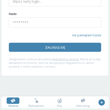
Hasło
nie pamiętam hasła
ZALOGUJ SIĘ
Zalogowanie oznacza akceptację
Regulaminu serwisu
Wykop.pl w jego
aktualnym brzmieniu. Jeśli nie akceptujesz Regulaminu w całości,
prosimy o niekorzystanie z serwisu.
Główna
Wykopalisko
Hity
Mikroblog