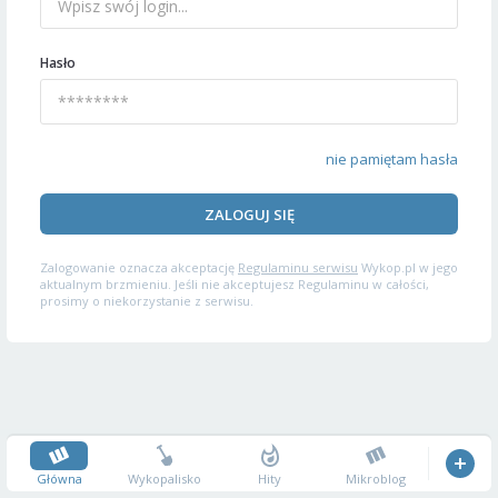
Hasło
nie pamiętam hasła
ZALOGUJ SIĘ
Zalogowanie oznacza akceptację
Regulaminu serwisu
Wykop.pl w jego
aktualnym brzmieniu. Jeśli nie akceptujesz Regulaminu w całości,
prosimy o niekorzystanie z serwisu.
Główna
Wykopalisko
Hity
Mikroblog