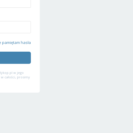
e pamiętam hasła
ykop.pl w jego
 w całości, prosimy