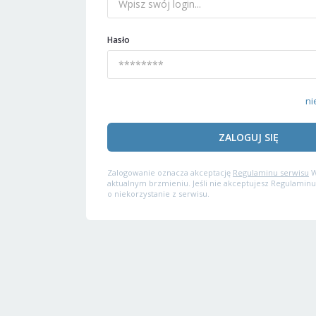
Hasło
ni
ZALOGUJ SIĘ
Zalogowanie oznacza akceptację
Regulaminu serwisu
W
aktualnym brzmieniu. Jeśli nie akceptujesz Regulaminu
o niekorzystanie z serwisu.