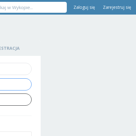
Zaloguj się
Zarejestruj się
ESTRACJA