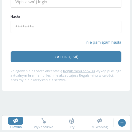
Hasło
nie pamiętam hasła
ZALOGUJ SIĘ
Zalogowanie oznacza akceptację
Regulaminu serwisu
Wykop.pl w jego
aktualnym brzmieniu. Jeśli nie akceptujesz Regulaminu w całości,
prosimy o niekorzystanie z serwisu.
Główna
Wykopalisko
Hity
Mikroblog