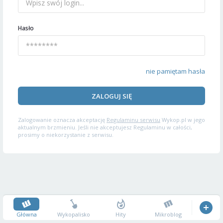
Hasło
nie pamiętam hasła
ZALOGUJ SIĘ
Zalogowanie oznacza akceptację
Regulaminu serwisu
Wykop.pl w jego
aktualnym brzmieniu. Jeśli nie akceptujesz Regulaminu w całości,
prosimy o niekorzystanie z serwisu.
Główna
Wykopalisko
Hity
Mikroblog