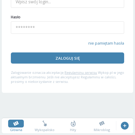
Hasło
nie pamiętam hasła
ZALOGUJ SIĘ
Zalogowanie oznacza akceptację
Regulaminu serwisu
Wykop.pl w jego
aktualnym brzmieniu. Jeśli nie akceptujesz Regulaminu w całości,
prosimy o niekorzystanie z serwisu.
Główna
Wykopalisko
Hity
Mikroblog