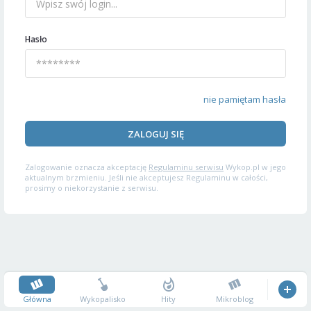
Hasło
nie pamiętam hasła
ZALOGUJ SIĘ
Zalogowanie oznacza akceptację
Regulaminu serwisu
Wykop.pl w jego
aktualnym brzmieniu. Jeśli nie akceptujesz Regulaminu w całości,
prosimy o niekorzystanie z serwisu.
Główna
Wykopalisko
Hity
Mikroblog