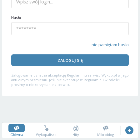
Hasło
nie pamiętam hasła
ZALOGUJ SIĘ
Zalogowanie oznacza akceptację
Regulaminu serwisu
Wykop.pl w jego
aktualnym brzmieniu. Jeśli nie akceptujesz Regulaminu w całości,
prosimy o niekorzystanie z serwisu.
Główna
Wykopalisko
Hity
Mikroblog