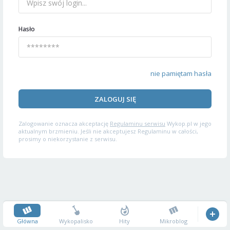
Hasło
nie pamiętam hasła
ZALOGUJ SIĘ
Zalogowanie oznacza akceptację
Regulaminu serwisu
Wykop.pl w jego
aktualnym brzmieniu. Jeśli nie akceptujesz Regulaminu w całości,
prosimy o niekorzystanie z serwisu.
Główna
Wykopalisko
Hity
Mikroblog