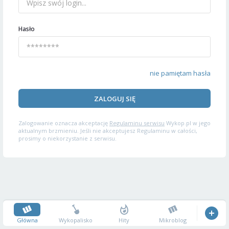
Hasło
nie pamiętam hasła
ZALOGUJ SIĘ
Zalogowanie oznacza akceptację
Regulaminu serwisu
Wykop.pl w jego
aktualnym brzmieniu. Jeśli nie akceptujesz Regulaminu w całości,
prosimy o niekorzystanie z serwisu.
Główna
Wykopalisko
Hity
Mikroblog