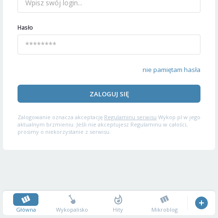
Hasło
nie pamiętam hasła
ZALOGUJ SIĘ
Zalogowanie oznacza akceptację
Regulaminu serwisu
Wykop.pl w jego
aktualnym brzmieniu. Jeśli nie akceptujesz Regulaminu w całości,
prosimy o niekorzystanie z serwisu.
Główna
Wykopalisko
Hity
Mikroblog