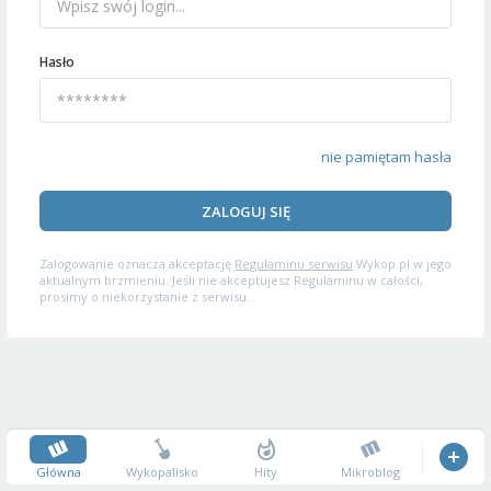
Hasło
nie pamiętam hasła
ZALOGUJ SIĘ
Zalogowanie oznacza akceptację
Regulaminu serwisu
Wykop.pl w jego
aktualnym brzmieniu. Jeśli nie akceptujesz Regulaminu w całości,
prosimy o niekorzystanie z serwisu.
Główna
Wykopalisko
Hity
Mikroblog