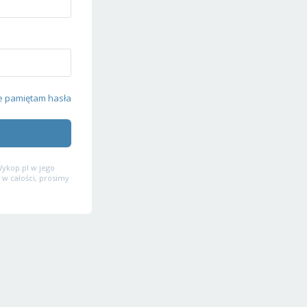
e pamiętam hasła
ykop.pl w jego
 w całości, prosimy