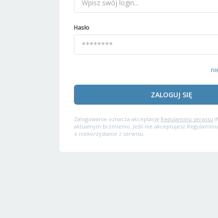
Hasło
ni
ZALOGUJ SIĘ
Zalogowanie oznacza akceptację
Regulaminu serwisu
W
aktualnym brzmieniu. Jeśli nie akceptujesz Regulaminu
o niekorzystanie z serwisu.