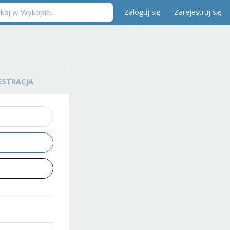
Zaloguj się
Zarejestruj się
ESTRACJA