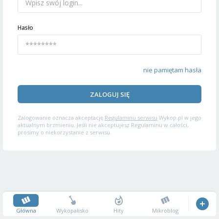
Hasło
nie pamiętam hasła
ZALOGUJ SIĘ
Zalogowanie oznacza akceptację
Regulaminu serwisu
Wykop.pl w jego
aktualnym brzmieniu. Jeśli nie akceptujesz Regulaminu w całości,
prosimy o niekorzystanie z serwisu.
Główna
Wykopalisko
Hity
Mikroblog