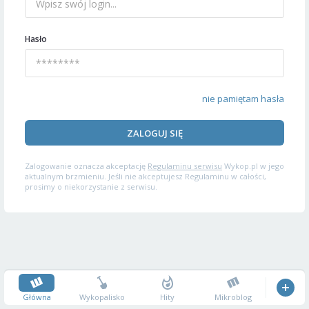
Hasło
nie pamiętam hasła
ZALOGUJ SIĘ
Zalogowanie oznacza akceptację
Regulaminu serwisu
Wykop.pl w jego
aktualnym brzmieniu. Jeśli nie akceptujesz Regulaminu w całości,
prosimy o niekorzystanie z serwisu.
Główna
Wykopalisko
Hity
Mikroblog