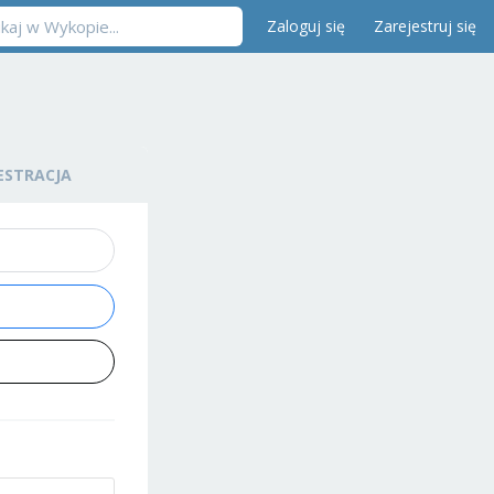
Zaloguj się
Zarejestruj się
ESTRACJA