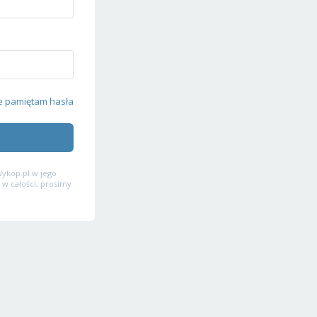
e pamiętam hasła
ykop.pl w jego
 w całości, prosimy