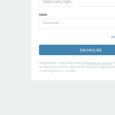
Hasło
ni
ZALOGUJ SIĘ
Zalogowanie oznacza akceptację
Regulaminu serwisu
W
aktualnym brzmieniu. Jeśli nie akceptujesz Regulaminu
o niekorzystanie z serwisu.