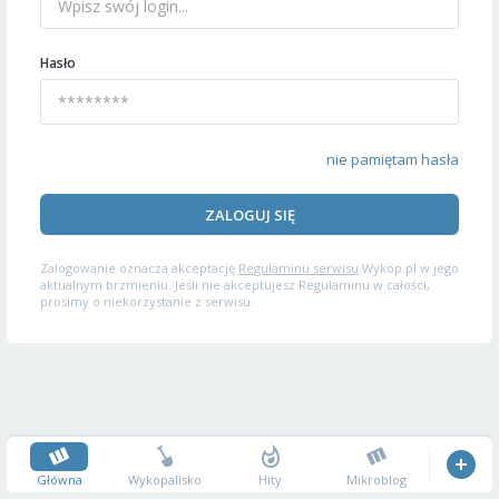
Hasło
nie pamiętam hasła
ZALOGUJ SIĘ
Zalogowanie oznacza akceptację
Regulaminu serwisu
Wykop.pl w jego
aktualnym brzmieniu. Jeśli nie akceptujesz Regulaminu w całości,
prosimy o niekorzystanie z serwisu.
Główna
Wykopalisko
Hity
Mikroblog