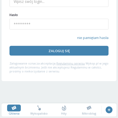
Hasło
nie pamiętam hasła
ZALOGUJ SIĘ
Zalogowanie oznacza akceptację
Regulaminu serwisu
Wykop.pl w jego
aktualnym brzmieniu. Jeśli nie akceptujesz Regulaminu w całości,
prosimy o niekorzystanie z serwisu.
Główna
Wykopalisko
Hity
Mikroblog