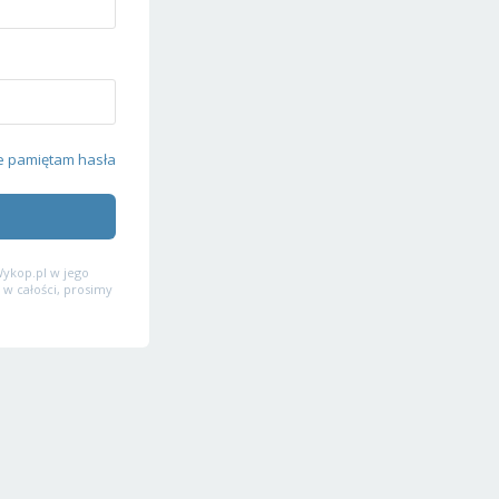
e pamiętam hasła
ykop.pl w jego
 w całości, prosimy