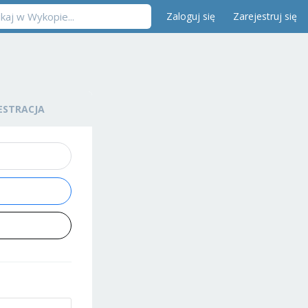
Zaloguj się
Zarejestruj się
ESTRACJA