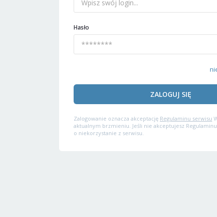
Hasło
ni
ZALOGUJ SIĘ
Zalogowanie oznacza akceptację
Regulaminu serwisu
W
aktualnym brzmieniu. Jeśli nie akceptujesz Regulaminu
o niekorzystanie z serwisu.