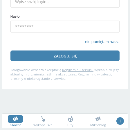
Hasło
nie pamiętam hasła
ZALOGUJ SIĘ
Zalogowanie oznacza akceptację
Regulaminu serwisu
Wykop.pl w jego
aktualnym brzmieniu. Jeśli nie akceptujesz Regulaminu w całości,
prosimy o niekorzystanie z serwisu.
Główna
Wykopalisko
Hity
Mikroblog