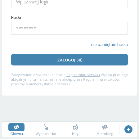
Hasło
nie pamiętam hasła
ZALOGUJ SIĘ
Zalogowanie oznacza akceptację
Regulaminu serwisu
Wykop.pl w jego
aktualnym brzmieniu. Jeśli nie akceptujesz Regulaminu w całości,
prosimy o niekorzystanie z serwisu.
Główna
Wykopalisko
Hity
Mikroblog