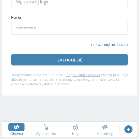
Hasło
nie pamiętam hasła
ZALOGUJ SIĘ
Zalogowanie oznacza akceptację
Regulaminu serwisu
Wykop.pl w jego
aktualnym brzmieniu. Jeśli nie akceptujesz Regulaminu w całości,
prosimy o niekorzystanie z serwisu.
Główna
Wykopalisko
Hity
Mikroblog