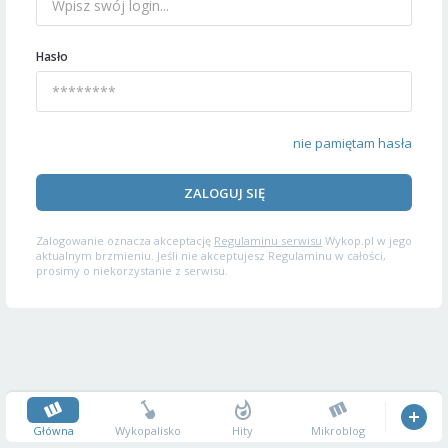
Hasło
nie pamiętam hasła
ZALOGUJ SIĘ
Zalogowanie oznacza akceptację
Regulaminu serwisu
Wykop.pl w jego
aktualnym brzmieniu. Jeśli nie akceptujesz Regulaminu w całości,
prosimy o niekorzystanie z serwisu.
Główna
Wykopalisko
Hity
Mikroblog