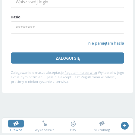
Hasło
nie pamiętam hasła
ZALOGUJ SIĘ
Zalogowanie oznacza akceptację
Regulaminu serwisu
Wykop.pl w jego
aktualnym brzmieniu. Jeśli nie akceptujesz Regulaminu w całości,
prosimy o niekorzystanie z serwisu.
Główna
Wykopalisko
Hity
Mikroblog