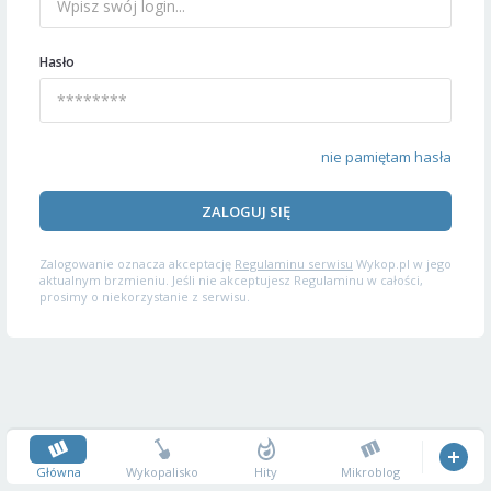
Hasło
nie pamiętam hasła
ZALOGUJ SIĘ
Zalogowanie oznacza akceptację
Regulaminu serwisu
Wykop.pl w jego
aktualnym brzmieniu. Jeśli nie akceptujesz Regulaminu w całości,
prosimy o niekorzystanie z serwisu.
Główna
Wykopalisko
Hity
Mikroblog